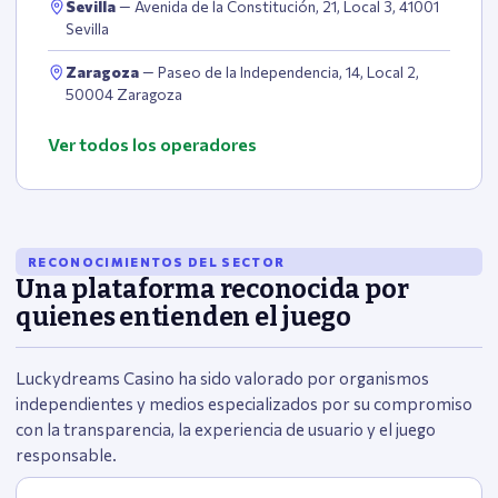
Sevilla
— Avenida de la Constitución, 21, Local 3, 41001
Sevilla
Zaragoza
— Paseo de la Independencia, 14, Local 2,
50004 Zaragoza
Ver todos los operadores
RECONOCIMIENTOS DEL SECTOR
Una plataforma reconocida por
quienes entienden el juego
Luckydreams Casino ha sido valorado por organismos
independientes y medios especializados por su compromiso
con la transparencia, la experiencia de usuario y el juego
responsable.