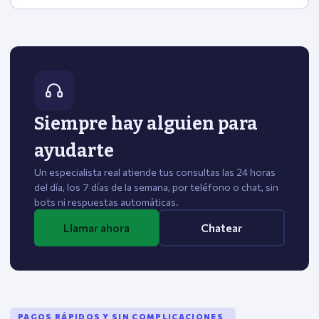
Siempre hay alguien para
ayudarte
Un especialista real atiende tus consultas las 24 horas
del día, los 7 días de la semana, por teléfono o chat, sin
bots ni respuestas automáticas.
Llamar ahora
Chatear
PAGOS RÁPIDOS Y SIN COMPLICACIONES