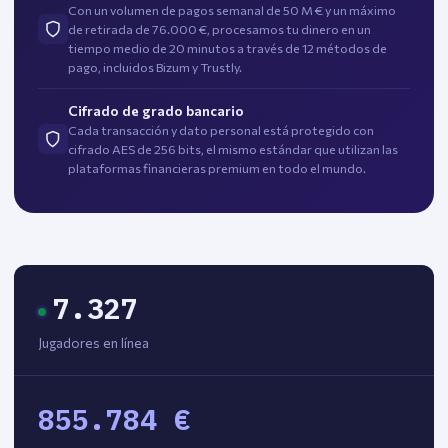
Con un volumen de pagos semanal de 50 M € y un máximo
de retirada de 76.000 €, procesamos tu dinero en un
tiempo medio de 20 minutos a través de 12 métodos de
pago, incluidos Bizum y Trustly.
Cifrado de grado bancario
Cada transacción y dato personal está protegido con
cifrado AES de 256 bits, el mismo estándar que utilizan las
plataformas financieras premium en todo el mundo.
7.320
Jugadores en línea
855.784
€