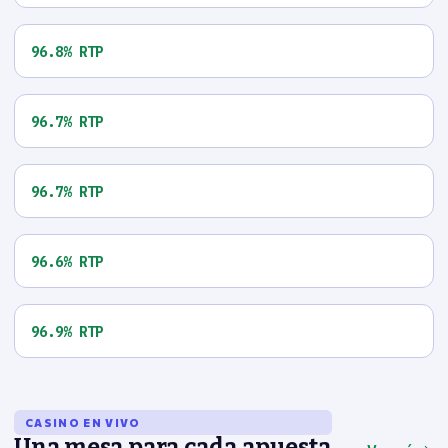
EGT
96.8% RTP
Ocean Rush
HACKSAW GAMING
96.7% RTP
Toshi Video Club
EGT
96.7% RTP
20 Super Hot
PRAGMATIC PLAY
96.6% RTP
Gates Of Heaven
96.9% RTP
CASINO EN VIVO
Una mesa para cada apuesta