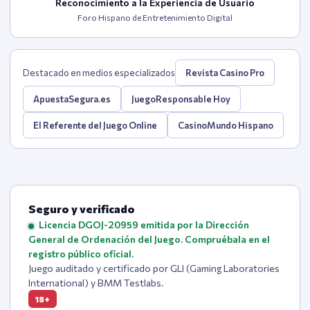
Reconocimiento a la Experiencia de Usuario
Foro Hispano de Entretenimiento Digital
Destacado en medios especializados
Revista Casino Pro
ApuestaSegura.es
JuegoResponsable Hoy
El Referente del Juego Online
CasinoMundo Hispano
Seguro y verificado
Licencia DGOJ-20959 emitida por la Dirección
General de Ordenación del Juego. Compruébala en el
registro público oficial.
Juego auditado y certificado por GLI (Gaming Laboratories
International) y BMM Testlabs.
18+