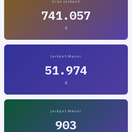
Gran Jackpot
741.057
€
Jackpot Mayor
51.974
€
Jackpot Menor
903