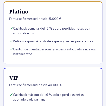
Platino
Facturación mensual desde 15.000 €
Cashback semanal del 15 % sobre pérdidas netas con
abono directo
Retiros exprés sin cola de espera y límites preferentes
Gestor de cuenta personal y acceso anticipado a nuevos
lanzamientos
VIP
Facturación mensual desde 40.000 €
Cashback máximo del 19 % sobre pérdidas netas,
abonado cada semana