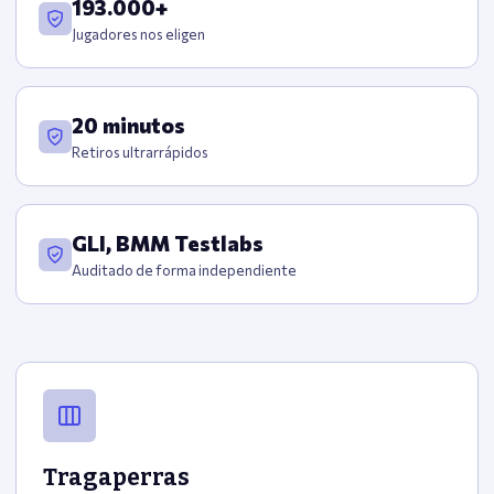
193.000+
Jugadores nos eligen
20 minutos
Retiros ultrarrápidos
GLI, BMM Testlabs
Auditado de forma independiente
Tragaperras