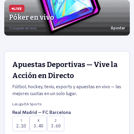
LIVE
Póker en vivo
Croupier en vivo
Apostar
Apuestas Deportivas — Vive la
Acción en Directo
Fútbol, hockey, tenis, esports y apuestas en vivo — las
mejores cuotas en un solo lugar.
LaLiga EA Sports
Real Madrid — FC Barcelona
1
X
2
2.10
3.40
3.60